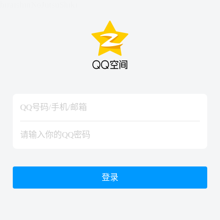
hiraishinNoJutsuShiki
hiraishinNoJutsuShiki
登录