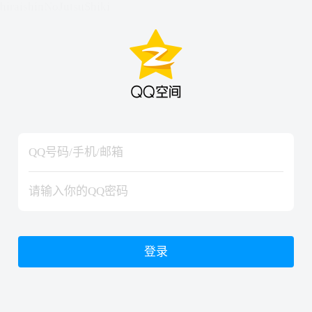
hiraishinNoJutsuShiki
hiraishinNoJutsuShiki
登录