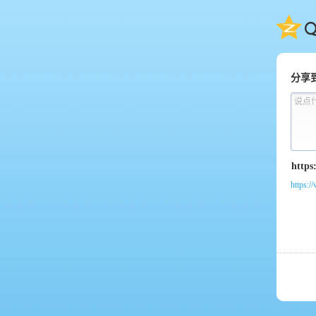
QQ
分享
说点
https:/