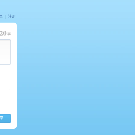
录
|
注册
20
字
享