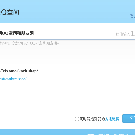
登
1
空间
到QQ空间和朋友网
还能输入
什么吧，您还可以@QQ好友和朋友哦~
/visiomarkarh.shop/
分
同时转播到我的
腾讯微博