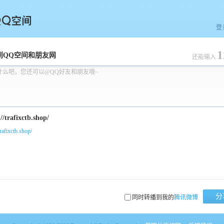
登
1
空间
到QQ空间和朋友网
还能输入
什么吧，您还可以@QQ好友和朋友哦~
trafixctb.shop/
分
同时转播到我的
腾讯微博