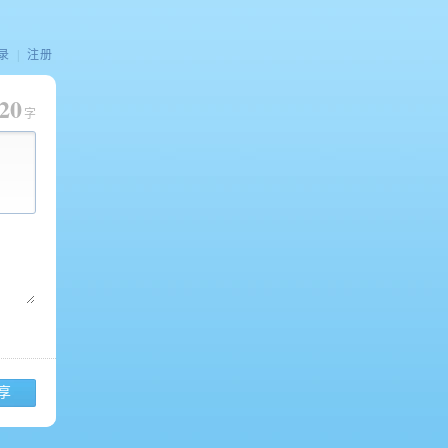
录
|
注册
20
字
享