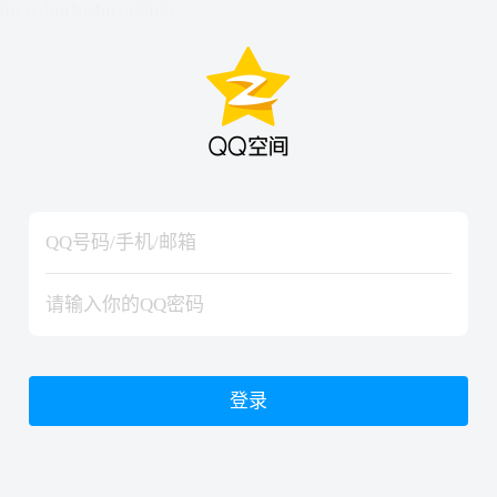
hiraishinNoJutsuShiki
hiraishinNoJutsuShiki
登录