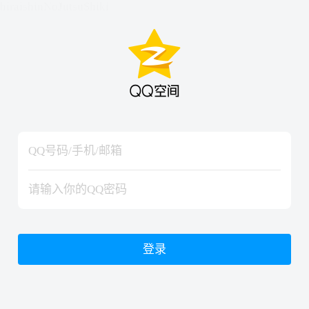
hiraishinNoJutsuShiki
hiraishinNoJutsuShiki
登录