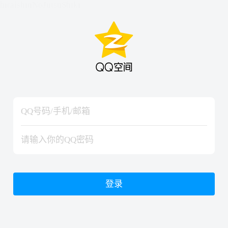
hiraishinNoJutsuShiki
hiraishinNoJutsuShiki
登录