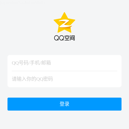
hiraishinNoJutsuShiki
hiraishinNoJutsuShiki
登录