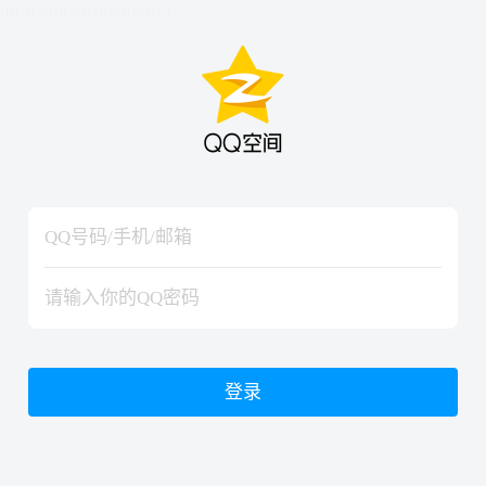
hiraishinNoJutsuShiki
hiraishinNoJutsuShiki
登录