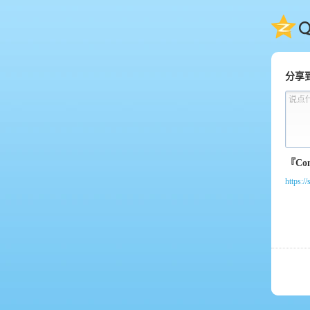
QQ
分享
说点
https:/