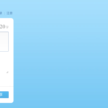
录
|
注册
20
字
享