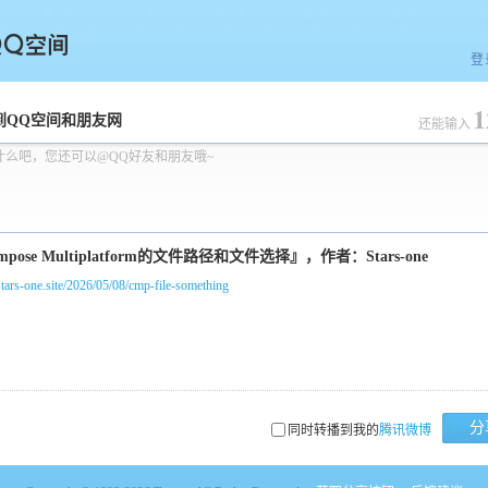
登
1
空间
到QQ空间和朋友网
还能输入
什么吧，您还可以@QQ好友和朋友哦~
/stars-one.site/2026/05/08/cmp-file-something
分
同时转播到我的
腾讯微博