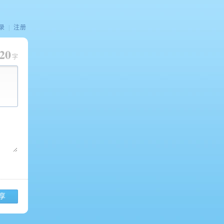
录
|
注册
20
字
享