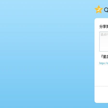
QQ
分享
说点
https:/