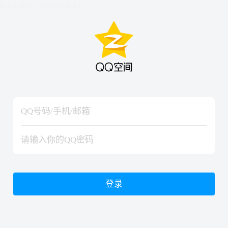
hiraishinNoJutsuShiki
hiraishinNoJutsuShiki
登录