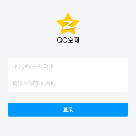
hiraishinNoJutsuShiki
hiraishinNoJutsuShiki
登录