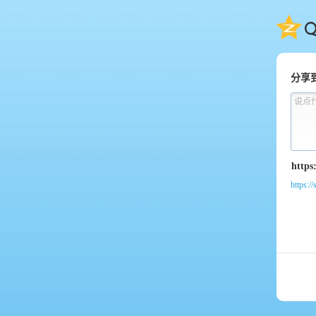
QQ
分享
说点
https:/