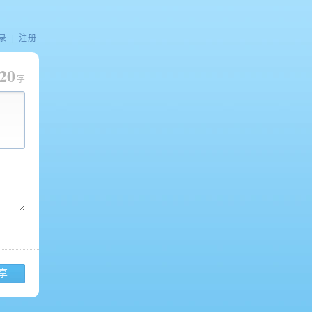
录
|
注册
20
字
享