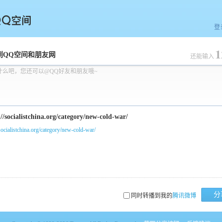
登
1
空间
到QQ空间和朋友网
还能输入
什么吧，您还可以@QQ好友和朋友哦~
/socialistchina.org/category/new-cold-war/
分
同时转播到我的
腾讯微博