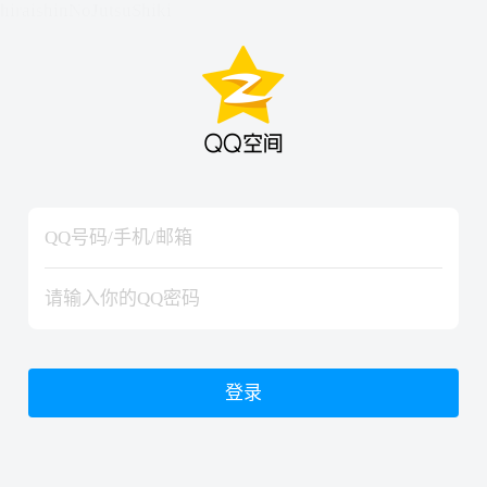
hiraishinNoJutsuShiki
hiraishinNoJutsuShiki
登录