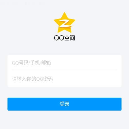
hiraishinNoJutsuShiki
hiraishinNoJutsuShiki
登录