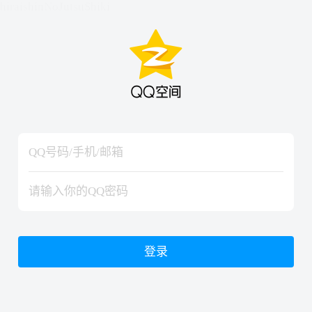
hiraishinNoJutsuShiki
hiraishinNoJutsuShiki
登录