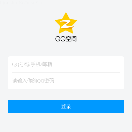
hiraishinNoJutsuShiki
hiraishinNoJutsuShiki
登录