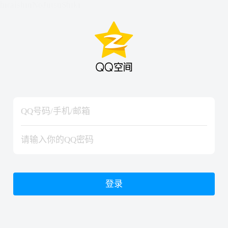
hiraishinNoJutsuShiki
hiraishinNoJutsuShiki
登录