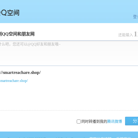
登
1
空间
到QQ空间和朋友网
还能输入
什么吧，您还可以@QQ好友和朋友哦~
/smartreachare.shop/
分
同时转播到我的
腾讯微博