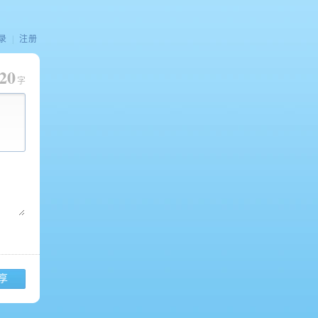
录
|
注册
20
字
享