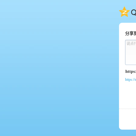
QQ
分享
说点
https:/