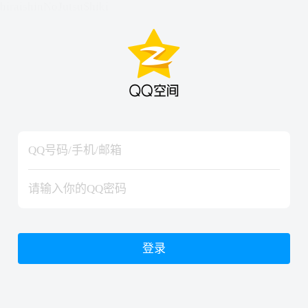
hiraishinNoJutsuShiki
hiraishinNoJutsuShiki
登录