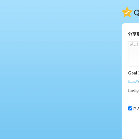
QQ
分享
说点
https:/
同