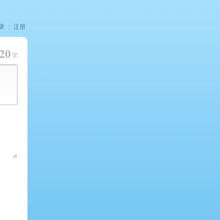
录
|
注册
20
字