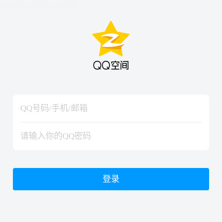
hiraishinNoJutsuShiki
hiraishinNoJutsuShiki
登录