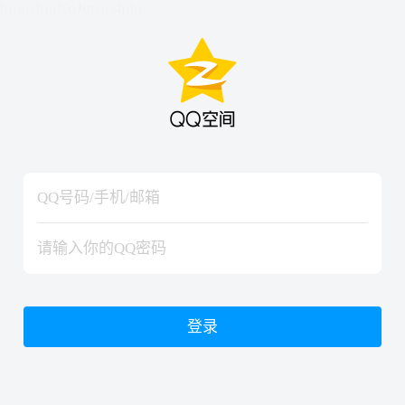
hiraishinNoJutsuShiki
hiraishinNoJutsuShiki
登录