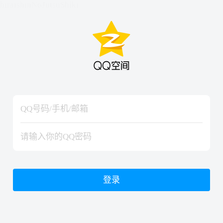
hiraishinNoJutsuShiki
hiraishinNoJutsuShiki
登录