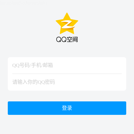
hiraishinNoJutsuShiki
hiraishinNoJutsuShiki
登录