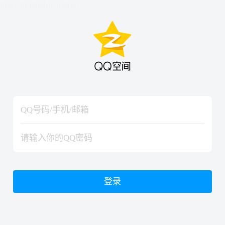
hiraishinNoJutsuShiki
hiraishinNoJutsuShiki
登录