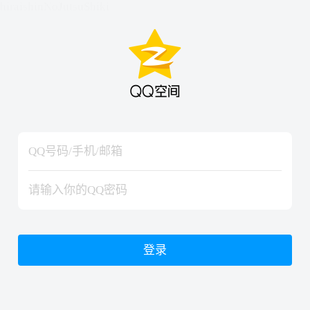
hiraishinNoJutsuShiki
hiraishinNoJutsuShiki
登录