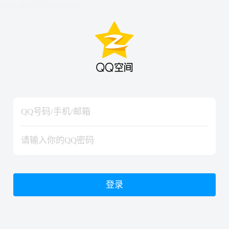
hiraishinNoJutsuShiki
hiraishinNoJutsuShiki
登录