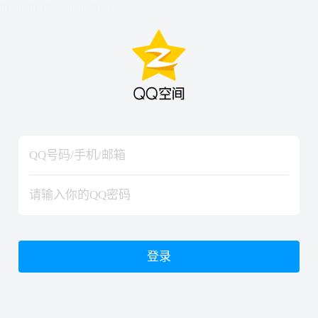
hiraishinNoJutsuShiki
hiraishinNoJutsuShiki
登录