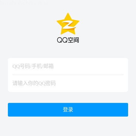
hiraishinNoJutsuShiki
hiraishinNoJutsuShiki
登录