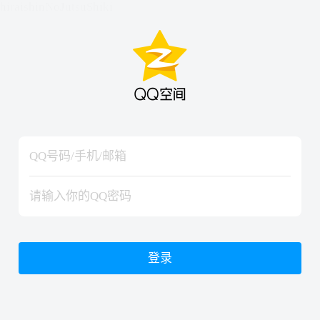
hiraishinNoJutsuShiki
hiraishinNoJutsuShiki
登录