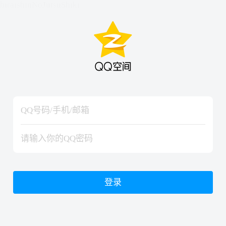
hiraishinNoJutsuShiki
hiraishinNoJutsuShiki
登录