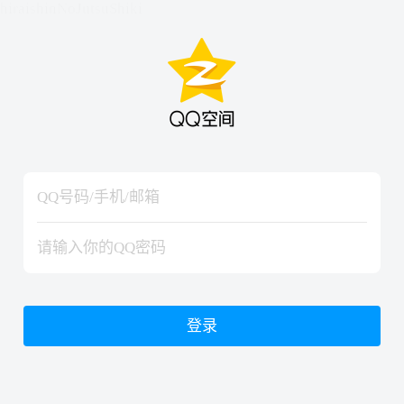
hiraishinNoJutsuShiki
hiraishinNoJutsuShiki
登录