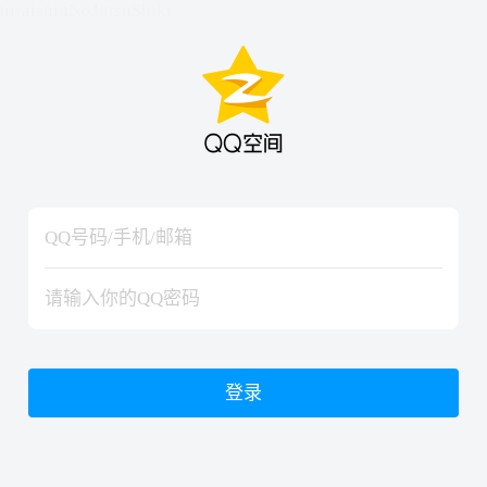
hiraishinNoJutsuShiki
hiraishinNoJutsuShiki
登录