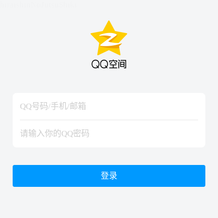
hiraishinNoJutsuShiki
hiraishinNoJutsuShiki
登录