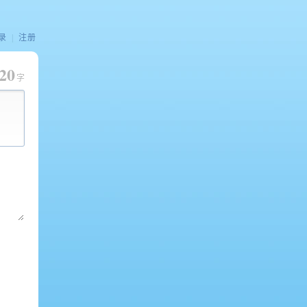
录
|
注册
20
字