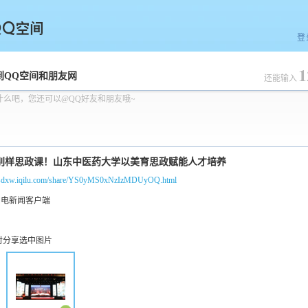
登
1
空间
到QQ空间和朋友网
还能输入
什么吧，您还可以@QQ好友和朋友哦~
//sdxw.iqilu.com/share/YS0yMS0xNzIzMDUyOQ.html
时分享选中图片