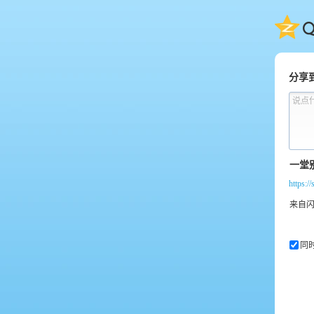
QQ
分享
说点
https:
同