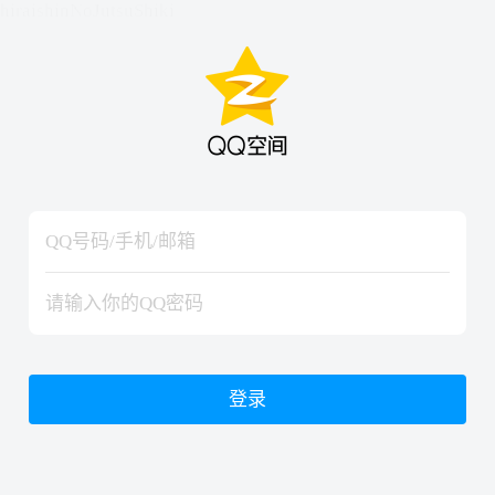
hiraishinNoJutsuShiki
hiraishinNoJutsuShiki
登录