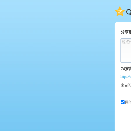
QQ
分享
说点
https:
同