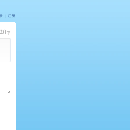
录
|
注册
20
字