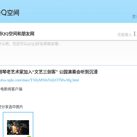
登
1
空间
到QQ空间和朋友网
还能输入
什么吧，您还可以@QQ好友和朋友哦~
//sdxw.iqilu.com/share/YS0yMS0xNzIyOTMwMg.html
时分享选中图片