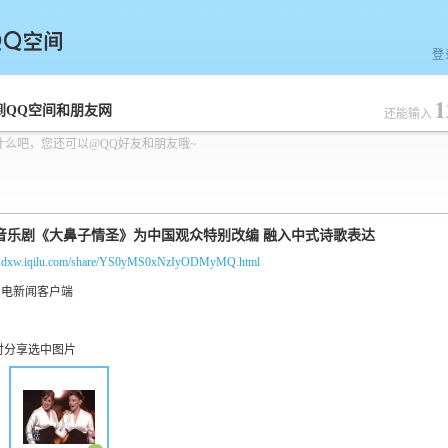
登
1
空间
到QQ空间和朋友网
还能输入
什么吧，您还可以@QQ好友和朋友哦~
//sdxw.iqilu.com/share/YS0yMS0xNzIyODMyMQ.html
时分享选中图片