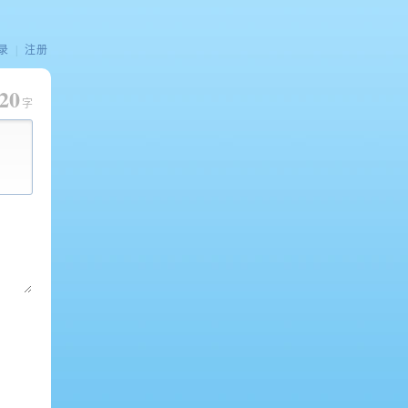
录
|
注册
20
字