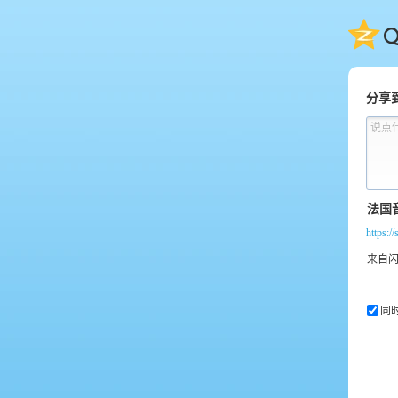
QQ
分享
说点
https:
同