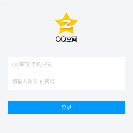
hiraishinNoJutsuShiki
hiraishinNoJutsuShiki
登录