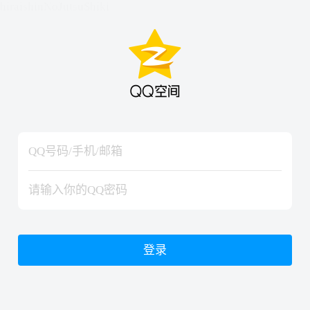
hiraishinNoJutsuShiki
hiraishinNoJutsuShiki
登录