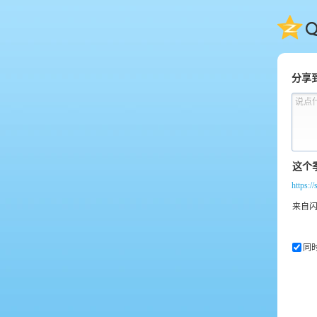
QQ
分享
说点
https:
同