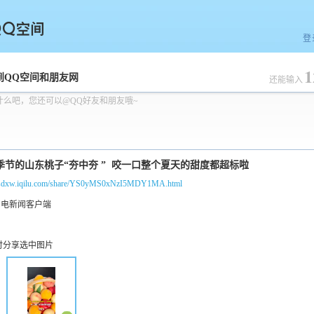
登
1
空间
到QQ空间和朋友网
还能输入
什么吧，您还可以@QQ好友和朋友哦~
//sdxw.iqilu.com/share/YS0yMS0xNzI5MDY1MA.html
时分享选中图片