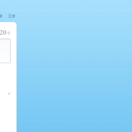
录
|
注册
20
字