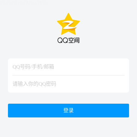
hiraishinNoJutsuShiki
hiraishinNoJutsuShiki
登录