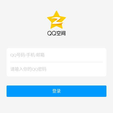
hiraishinNoJutsuShiki
hiraishinNoJutsuShiki
登录