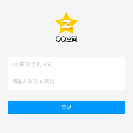
hiraishinNoJutsuShiki
hiraishinNoJutsuShiki
登录