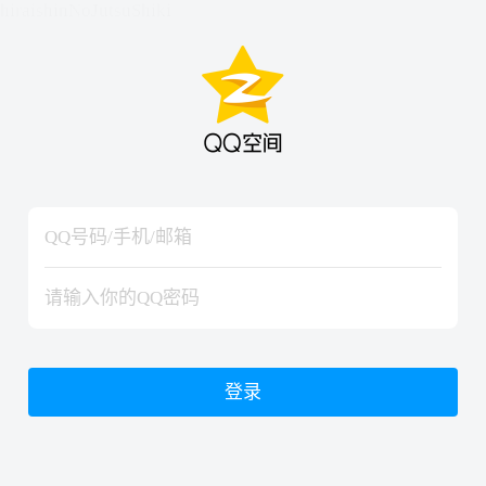
hiraishinNoJutsuShiki
hiraishinNoJutsuShiki
登录