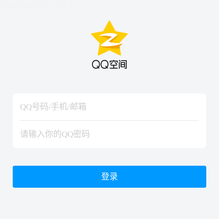
hiraishinNoJutsuShiki
hiraishinNoJutsuShiki
登录