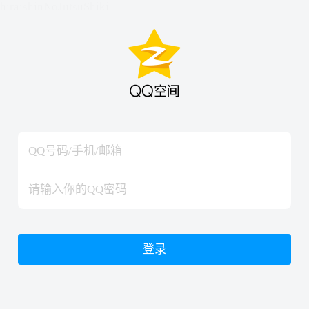
hiraishinNoJutsuShiki
hiraishinNoJutsuShiki
登录