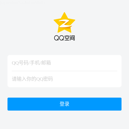
hiraishinNoJutsuShiki
hiraishinNoJutsuShiki
登录